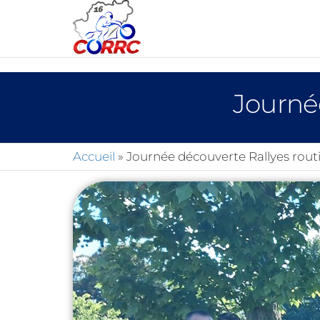
CORRC
RALLYE DE
MOTO
Journée
ROUTIER
CHARENTE
Accueil
»
Journée découverte Rallyes rout