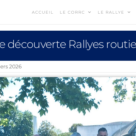
ACCUEIL
LE CORRC
LE RALLYE
 découverte Rallyes routi
iers 2026