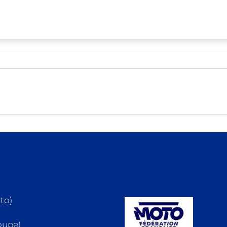
Moto)
oupe)