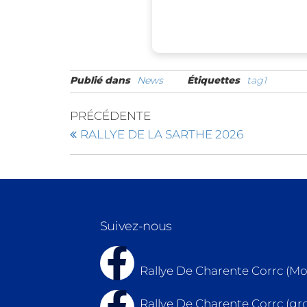
Publié dans
News
Étiquettes
tag1
PRÉCÉDENTE
RALLYE DE LA SARTHE 2026
Suivez-nous
Rallye De Charente Corrc (
Rallye De Charente Corrc (gr